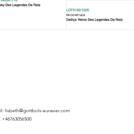
il:
lisbeth@gottbols-eurasier.com
l: +46763056500