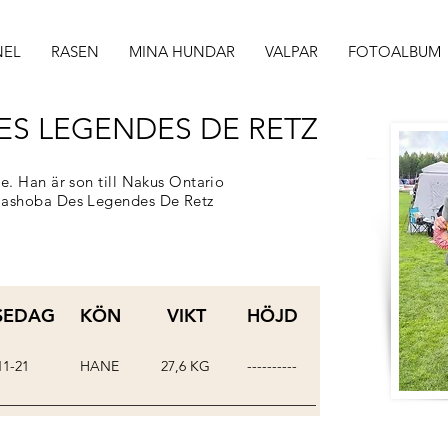
NEL
RASEN
MINA HUNDAR
VALPAR
FOTOALBUM
ES LEGENDES DE RETZ
e. Han är son till Nakus Ontario
lashoba Des Legendes De Retz
SEDAG
KÖN
VIKT
HÖJD
11-21
HANE
27,6 KG
----------